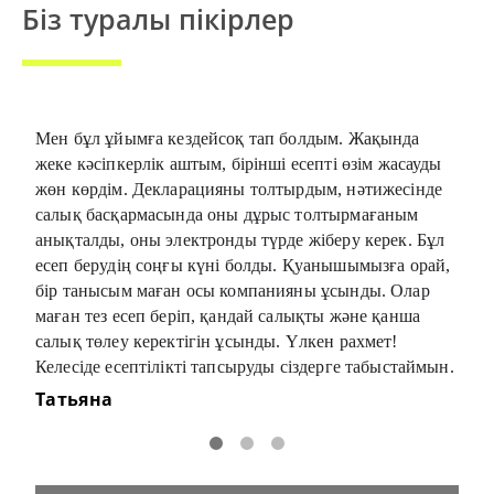
Біз туралы пікірлер
Мен бұл ұйымға кездейсоқ тап болдым. Жақында
Сізд
жеке кәсіпкерлік аштым, бірінші есепті өзім жасауды
бол
жөн көрдім. Декларацияны толтырдым, нәтижесінде
іске
н
салық басқармасында оны дұрыс толтырмағаным
сақт
ге
анықталды, оны электронды түрде жіберу керек. Бұл
маң
ың
есеп берудің соңғы күні болды. Қуанышымызға орай,
тәжі
бір танысым маған осы компанияны ұсынды. Олар
ком
маған тез есеп беріп, қандай салықты және қанша
Яро
салық төлеу керектігін ұсынды. Үлкен рахмет!
Келесіде есептілікті тапсыруды сіздерге табыстаймын.
Татьяна