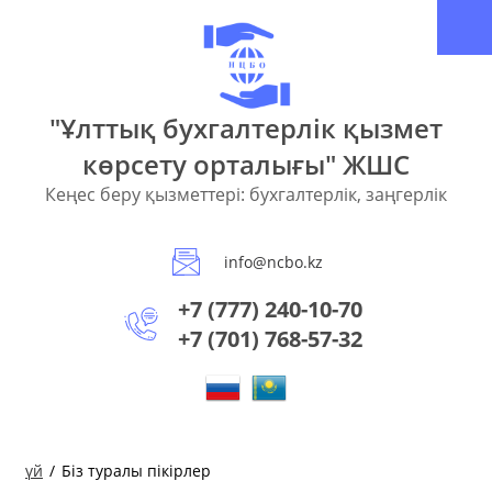
"Ұлттық бухгалтерлік қызмет
көрсету орталығы" ЖШС
Кеңес беру қызметтері: бухгалтерлік, заңгерлік
info@ncbo.kz
+7 (777) 240-10-70
+7 (701) 768-57-32
үй
/
Біз туралы пікірлер